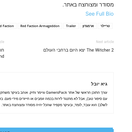
מסודר ומצוחצח באתר.
See Full Bio
טריילר
ארמגדון
Trailer
Red Faction Armageddon
d Faction
cle
Next article
The Witcher 2 יצא היום ברחבי העולם
and
גיא יובל
עורך התוכן הראשי של אתר GamersPack וגיימר ותיק
עם סיפור טוב), אבל לא מתנגד לירות בכמה זומבים או חייזרים מידי פעם. ב
לשלב) הוא עובד, לומד, ובעיקר מקפיד שהכל יהיה מסודר ומצוחצח באתר.