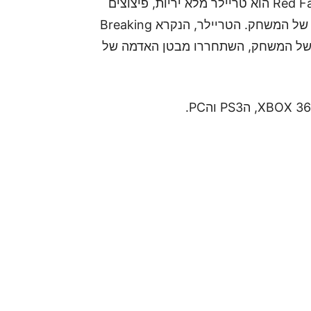
הטריילר האחרון של המשחק Red Faction: Armageddon הוא טריילר מלא יריות, פיצוצים
ואקשן, אבל בעיקר מראה קטעים מוקדמים מהסיפור של המשחק. הטריילר, הנקרא Breaking
גיבור של המשחק, השתחררו מבטן האדמה של