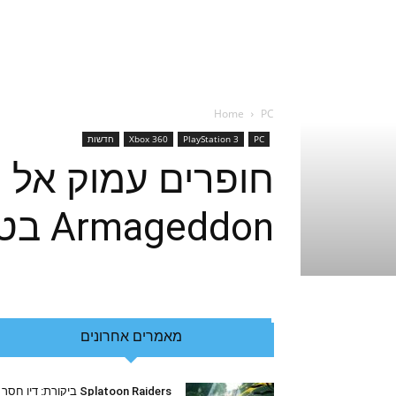
Home
PC
PC
PlayStation 3
Xbox 360
חדשות
Armageddon בטריילר חדש
מאמרים אחרונים
Splatoon Raiders ביקורת: דיו חסר