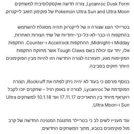
Lycanroc Dusk Form, צורה חדשה ואקסקלוסיבית למשחקים
Pokemon Ultra Sun and Ultra Moon של פוקימון הזאב לייקנרוק.
בטריילר הוצג שצורה זו של לייקנרוק תהיה מסוגלת להשתמש
בהתקפות ה-כבר-לא-כל-כך-יחודיות של שתי הצורות האחרות,
Midday ו-Midnight, ההתקפות Accelrock ו-Counter. התקפות
אלו, יחד עם יכולת בשם Tough Claws אשר מחזקת התקפות
המקיימות מגע, תעזורנה לצורה החדשה הזו להיות מבין הפוקימונים
היותר חזקים בסביבה.
בנוסף פורסם כי בעוד לא יהיה ניתן לפתח את Rockruff, הצורה
המוקדמת של Lycanroc, לצורה זו באופן רגיל – שחקנים יזכו לקבל
רוקראף מיוחד בין התאריכים 17.11.17 ועד 10.1.18 למשחקים Ultra
Sun ו-Ultra Moon.
עוד מענייו לשים לב כי בטריילר מתנגנת המנגינה החדשה של קרב
מול פוקימונים בטבע, מתוך המשחקים החדשים.