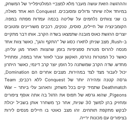
וההרגשה הזאת עושה מעבר מלא למצביי המולטיפלייר של המשחק,
במיוחד אלה שיותר גדולים ומסובכים. Conquest הוא אחד מאלה,
בו שני צוותים נלחמים על שליטה בכמה עמדות מפתח במפה.
הקומבינציה של חיילים, סוסים, טנקים, רכבים משוריינים ומטובים
יוצרים הרגשת כאוס מובנה שתמצאו בשדה הקרב. אותו דבר מתקיים
ב-Rush, מצב שניתן לתארו כסוג של "התקף והגן", כאשר צוות אחד
מנסה להרוס מטרות ספציפיות בזמן שהצוות האחר מגן עליהן.
כאשר כל המטרות נהרסו, האקשן עובר לאזור אחר במפה, ומתחיל
מחדש. שדה הקרב שמשתנה כל הזמן יוצר קרב דינמי, כאשר היתרון
יכול לעבור מצד לצד במהירות. מצבים אחרים הם Domination,
גרסה קטנה ומהירה יותר של Conquest ללא רכבים; Team
Deathmatch שתמיד קיים בכל משחק; והאהוב עלי ביותר – War
Pigeons, שהוא גרסא של תפוס את הדגל בה אתה אוסף ציפורים
ומחזיק בהן למשך 30 שניות, אחר כך משחרר אותן בשביל יכולת
לבקש מתקפת תותחים. זהו מצב כאוטי בו חיילים מנסים לירות
בציפורים עם מכונות ירייה.