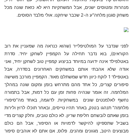
מנהרות ומטוסים ישנים, אבל המשחקיות היא לא כזאת שונה מכל
משחק סגנון מלחה"ע ה-2 שכבר שיחקנו. אולי מלבד הסוסים.
לפני שנדבר על המולטיפלייר (שהוא כנראה מה שמעניין את רוב
הקוראים), בוא נדבר תחילה על הקמפיין לשחקן יחיד. סדרת
באטלפילד אינה ידועה במיוחד בביצוע קמפיין טוב לשחקן יחיד, ואני
אודה שלא אהבתי אותם במשחקים האחרונים בסדרה, אבל
באטפילד 1 לוקח כיוון חדש שמשתלם מאוד. הקמפיין מורכב משישה
סיפורים קצרים, כל אחד מהם מתרחש בזמן ומקום שונה במהלך
המלחמה. זה אומר שנהיה פחות זמן עם כל דמות, אבל בתמורה
נחשף לאלמנטים שונים במשחקיות. לדוגמה, באחד מה"סיפורי
מלחמה" תנהגו בטנק, באחר תהיו טייסים, ובאחר תוכלו לרוץ ולירות
בזמן שאתם לובשחם חליפת שריון. לא כולם טובים, וחלק קצרים מדי
בשביל שתספיקו להיקשר לדמויות או הסיפור, אבל הם כולם
מבוצעים היטב, מגוונים ומהנים. פלוס, אם אתם לא אוהבים סיפור