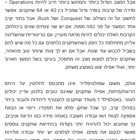
אבל המצב הגדול ביותר והמרגש ביותר חייב להיות Operations –
סדרה של קרבות בסדר גדול שמכיל בין 40 או 64 שחקנים. אפשר
לחשוב על זה כשילוב של Conquest ושל Rush, אבל בתור קרב
אחד המשכי על פני כמה מפות. אם יש שני צוותים שווים ביכולתם,
הקרבות האלה יכולים להיות מראה מעניין, עם טריטוריות שהשליטה
עליהן מתחלפת כל הזמן כשהשחקנים נלחמים עם כל מה שיש להם
בשביל לכבוש עוד שטח. אבל אם יש לך צוות שיותר טוב מהאחר,
שחקנים יכולים למצוא מצב זה מתסכל, בעיקר בשל המשך הארוך
יותר, ואולי אפילו יצאו באמצע משחק.
אולם, משום שמולטיפלייר אינו מתבסס לחלוטין על היחס
הריגות/מיתות, אפילו שחקנים שאינם טובים בלכוון עדיין יכולים
לעזור. באטלפילד 1 מעודד שחקנים להצטרף ליחידות ולעבוד ביחד
במהלך קרב, כך שכל שחקן ימלא את תפקידו. ריפוי או הבאת
אספקה לצוות הוא עבודה חשובה באותה מידה כמו הריגת אויבים,
כך שחובש יכול להרוויח יותר נקודות בהחייאת שחקנים גוססים
מאשר לנקום את מותם. אפילו לצלפים יש יותר עבודה מלירות