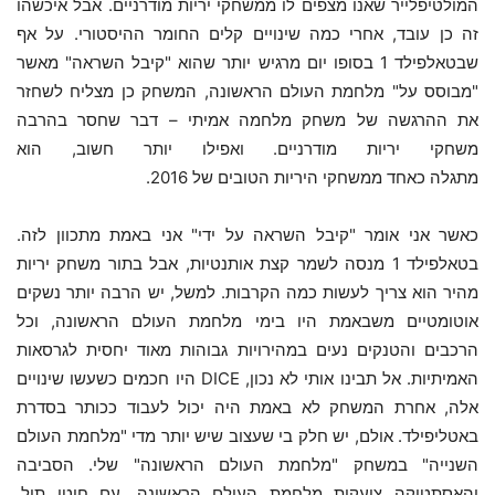
המולטיפלייר שאנו מצפים לו ממשחקי יריות מודרניים. אבל איכשהו
זה כן עובד, אחרי כמה שינויים קלים החומר ההיסטורי. על אף
שבטאלפילד 1 בסופו יום מרגיש יותר שהוא "קיבל השראה" מאשר
"מבוסס על" מלחמת העולם הראשונה, המשחק כן מצליח לשחזר
את ההרגשה של משחק מלחמה אמיתי – דבר שחסר בהרבה
משחקי יריות מודרניים. ואפילו יותר חשוב, הוא
מתגלה כאחד ממשחקי היריות הטובים של 2016.
כאשר אני אומר "קיבל השראה על ידי" אני באמת מתכוון לזה.
בטאלפילד 1 מנסה לשמר קצת אותנטיות, אבל בתור משחק יריות
מהיר הוא צריך לעשות כמה הקרבות. למשל, יש הרבה יותר נשקים
אוטומטיים משבאמת היו בימי מלחמת העולם הראשונה, וכל
הרכבים והטנקים נעים במהירויות גבוהות מאוד יחסית לגרסאות
האמיתיות. אל תבינו אותי לא נכון, DICE היו חכמים כשעשו שינויים
אלה, אחרת המשחק לא באמת היה יכול לעבוד ככותר בסדרת
באטליפילד. אולם, יש חלק בי שעצוב שיש יותר מדי "מלחמת העולם
השנייה" במשחק "מלחמת העולם הראשונה" שלי. הסביבה
והאסתטיקה צועקות מלחמת העולם הראשונה, עם חוטי תיל,