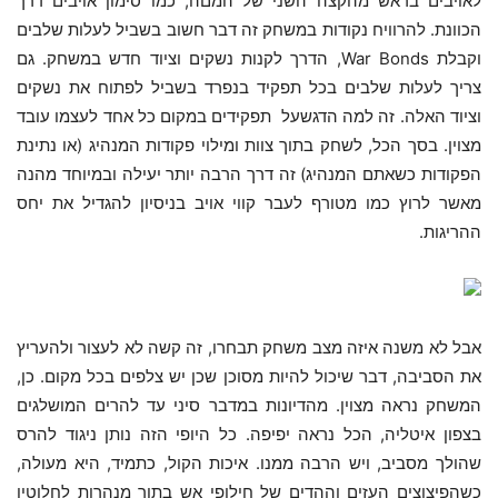
לאויבים בראש מהקצה השני של המםה, כמו סימון אויבים דרך
הכוונת. להרוויח נקודות במשחק זה דבר חשוב בשביל לעלות שלבים
וקבלת War Bonds, הדרך לקנות נשקים וציוד חדש במשחק. גם
צריך לעלות שלבים בכל תפקיד בנפרד בשביל לפתוח את נשקים
וציוד האלה. זה למה הדגשעל תפקידים במקום כל אחד לעצמו עובד
מצוין. בסך הכל, לשחק בתוך צוות ומילוי פקודות המנהיג (או נתינת
הפקודות כשאתם המנהיג) זה דרך הרבה יותר יעילה ובמיוחד מהנה
מאשר לרוץ כמו מטורף לעבר קווי אויב בניסיון להגדיל את יחס
ההריגות.
אבל לא משנה איזה מצב משחק תבחרו, זה קשה לא לעצור ולהעריץ
את הסביבה, דבר שיכול להיות מסוכן שכן יש צלפים בכל מקום. כן,
המשחק נראה מצוין. מהדיונות במדבר סיני עד להרים המושלגים
בצפון איטליה, הכל נראה יפיפה. כל היופי הזה נותן ניגוד להרס
שהולך מסביב, ויש הרבה ממנו. איכות הקול, כתמיד, היא מעולה,
כשהפיצוצים העזים וההדים של חילופי אש בתוך מנהרות לחלוטין