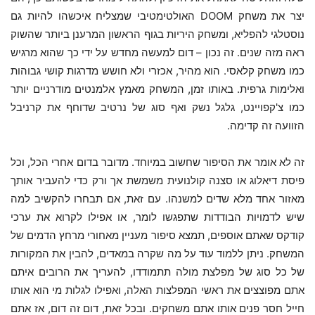
יצר את משחק DOOM האולטימטיבי שמצליח איכשהו להיות גם
נוסטלגי להפליא, ומשחק היריות בגוף הראשון המרענן ביותר שהשוק
ראה מזה שנים. זה נכון – דום למעשה מחדש על ידי כך שהוא מרגיש
כמו משחק קלאסי. הוא מהיר, אכזרי ולא חושש מדרגות קושי גבוהות
ואלימות גרפית. באותו זמן, המשחק מאמץ אלמנטים מודרניים יותר
כמו צ'קפויינט, גלגל נשק ואף סוג של נרטיב שדוחף את קרניבל
הזוועה זה קדימה.
זה לא אומר את הסיפור שחשוב במיוחד. מדובר בדום אחרי הכל, וכל
פיסת דיאלוג או סצנה קולנועית משמשת אך ורק כדי להעביר אותך
מאזור אחד מלא שדים למשנהו. עם זאת, אם תבחרו להקשיב למה
שיש לדמויות הבודדות שתפגשו לומר, או אפילו לקרוא את ערכי
קודקס שאתם אוספים, תמצא סיפור מעניין מאחורי מרחץ הדמים של
המשחק. ניתן ללמוד עוד על מה שקרה במאדים, להבין את המקורות
של כל סוג של מפלצת מולה תתמודדו, להעריך את הרובים איתם
אתם מפוצצים את ראשי המפלצות האלה, ואפילו לגלות מי הוא אותו
חייל חסר פנים אותו אתם משחקים. ובכל זאת, דום זה דום, אז אתם