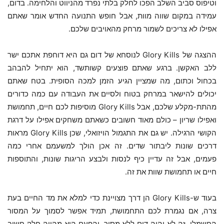
וטיפוס סביב השלב הפכו לחלק בלתי נפרד מהניווט והלחימה. בדום,
עמידה במקום שווה מוות, אבל חופש התנועה החדש אומר שאתם
אפילו לא צריכים לשמור מרחק מהאויבים שלכם.
ההצגה של Glory Kills לנוסחא של דום גם היא דוחפת אתכם ישר
ללב האקשן. ברגע שאתם פוצעים קשותשד, הוא יתחיל להבהב
בכחול וכתום, מה שמציין הגיע הזמן למכה הסופית. בטח שאתם
יכולים להישאר במרחק בטוח ולסיים את העבודה עם כמה כדורים
מהתת-מקלע שלכם, אבל Glory Kills מוסיפות לכם חיים, תחמושת
ואפילו שריון – כולם מאוד חשובים כשאתם משחקים אפילו על דרגת
הקושי הרגילה. יש גם את התגמול הויזואלי, שכן Glory Kills מראות
דרכים שונות ליבתור שדים. זה אכן הולך למשעמם אחרי כמה
פעמים, אבל זה עדיין כיף לנסות ולבצע הריגות שונות, והתוספות
חיים או תחמושת שוות את זה.
בעוד ש-Glory Kills הן דרך מצויינת כדי למלא את מד החיים בעת
צרה, אם נגמרת לכם התחמושת, תמיד אפשר לסמוך על המסור
החשמלי. זה לא יהיה דום ללא מסור, והפעם הוא מהווה חלק חשוב