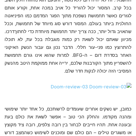
בכל קרב. המסור יכול להוריד כל אויב במכה אחת, וקורע אותם
לגזרים כאשר תחמושת נשפכת מתוך הפגר המדמם כמו הפיניאטה
החולנית ביותר בעולם. המסור דורש סוג מיוחד של תחמושת, וככל
שהאויב גדול יותר, ככה צריך יותר תחמושת מיוחדת כדי לחתוךדרכו.
מכיוון שאתם יכול לשאת רק כמות מוגבלת בכל עת, לא תוכלו
להתרוצץ כמו פני-עור חללי. הדבר נכון גם עבור הנשק האיקוני
האחר בסדרת דום – ה-BFG. למרות שהוא אינו גורם תחמושת
להשפריץ מתוך הקורבנות שלכם, ירייה אחת ממוקמת היטב מהנשק
המסיבי הזה יכולה לנקות חדר שלם.
כמובן, יש נשקים אחרים שעומדים לרשותכם, כל אחד יותר שימושי
ומהנה מקודמו. והחלק הכי טוב – אפשר לשאת את כולם בעת
ובעונה אחת. תהיו חייבים לבחור בין רובה צלפים, רובה ציד מקוצץ
או משגרים טילים – הם כולם שם ומוכנים לשימוש כשהמצב דורש