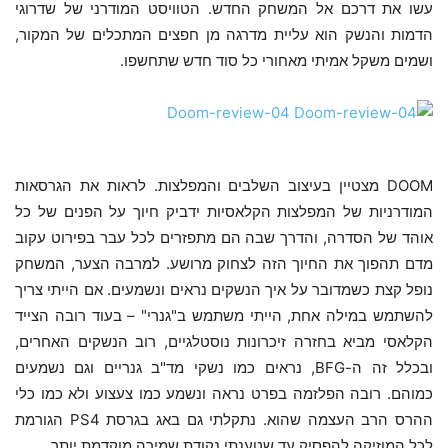
עשו את דרכם אל המשחק החדש. הטוויסט המודרני של שדרוגי
הדמות והנשק הוא עליית מדרגה מן חפצים המתכלים של המקור,
ושמים משקל אמיתי מאחורי כל סוד חדש שתחשפו.
DOOM מצטיין בעיצוב השלבים והמפלצות. לראות את הגרסאות
המודרניות של המפלצות הקלאסיות ידביק חיוך על הפנים של כל
אוהד של הסדרה, והדרך שבה הם מתפזרים לכל עבר בפירוט עקוב
מדם תהפוך את החיוך הזה לצחוק מרושע. למרבה הצער, המשחק
נופל קצת כשמדובר על איך הנשקים נראים ונשמעים. אם הייתי צריך
להשתמש במילה אחת, הייתי משתמש ב"גנרי" – בעוד רובה הצייד
הקלאסי מביא בחזרה זיכרונות נוסטלגיים, רוב הנשקים האחרים,
ובכלל זה ה-BFG, נראים כמו נשקי מד"ב גנריים וגם נשמעים
כמוהם. רובה הפלזמה בפרט נראה ונשמע כמו צעצוע ולא כמו כלי
ההרס הרב העצמה שהוא. נתקלתי גם באג בגרסת PS4 הגורמת
לכל המוזיקה להפסיק עד שטענתי נקודת שמירה מוקדמת יותר.