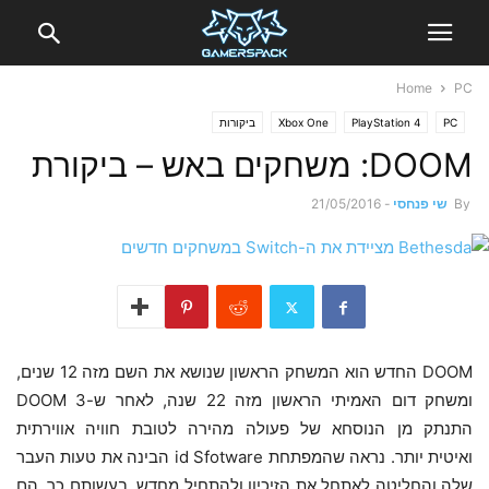
Home
PC
PC
PlayStation 4
Xbox One
ביקורות
DOOM: משחקים באש – ביקורת
By
שי פנחסי
-
21/05/2016
DOOM החדש הוא המשחק הראשון שנושא את השם מזה 12 שנים,
ומשחק דום האמיתי הראשון מזה 22 שנה, לאחר ש-DOOM 3
התנתק מן הנוסחא של פעולה מהירה לטובת חוויה אווירתית
ואיטית יותר. נראה שהמפתחת id Sfotware הבינה את טעות העבר
שלה והחליטה לאתחל את הזיכיון ולהתחיל מחדש. בעשותם כך, הם