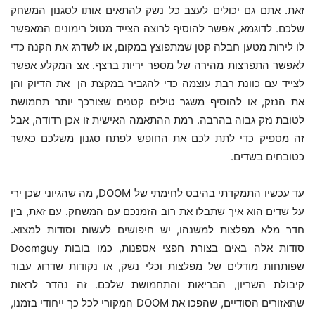
זאת. אתם גם יכולים לעצב כל נשק להתאים אותו לסגנון המשחק
שלכם. לדוגמא, אפשר להוסיף לרוצה הצייד מטול רימונים המאפשר
לו לירות מטען חבלה קטן שמתפוצץ במקום, או לשדרג את הקנה כדי
לאפשר התפרצות מהירה של מספר יריות ברצף. אצ המקלע אפשר
לצייד עם כוונת רבת עוצמה כדי להגביר במקצת הן את הדיוק והן
את הנזק, או להוסיף משגר טילים קטנים שצורכך יותר תחמושת
לטובת נזק גבוה בהרבה. רמת ההתאמה האישית זו אכן רדודה, אבל
זה מספיק כדי לתת לכם את החופש לפתח סגנון משלכם כאשר
כטובחים בשדים.
עד עכשיו התמקדתי בהיבט לחימתי של DOOM, מה שהגיוני שכן ירי
על שדים הוא איך שתבלו את רוב הזמנכם עם המשחק. עם זאת, בין
חדר מלא מפלצות למשנהו, יש חיפושים לעשות וסודות למצוא.
סודות אלה באים בצורת חפצי אספנות, כמו בובות Doomguy
שפותחות מודלים של מפלצות וכלי נשק, או נקודות שדרוג עבור
קיבולת השריון, הבריאות והתחמושת שלכם. זה נהדר לראות
שהאזורים הסודיים, שהפכו את DOOM המקורי לכל כך ייחודי בזמנו,