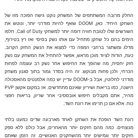
החלק מרובה המשתתפים של המשחק נוקט גישה הפוכה מזו של
השחקן היחיד. כאן, DOOM שואף להיות מודרני יותר, ונוטש את
השורשים שלו לטובת חוויה דומה יותר למשחקי Call of Duty. חלפו
הימים בהם כל שחקן מתחיל עם אותו נשק בסיסי ואז רץ בטירוף,
מדלג ומשתגר ברחבי המפה כדי למצוא את הנשק החזק הקרוב.
כעת, הודות לציוד מוכן מראש, אפשר להתחיל את המשחק עם נשק
חזק יחסית, מה שהופך את החיפוש אחר נשק רב עוצמה לפחות
הכרחי, ולכן פחות מבוקש. זה היה בסדר גמור בתוך סגנון משחק
מודרני לחלוטין, אבל ב-DOOM עדיין יש כמה אלמנטים מהאסכולה
הישנה, כמו בריאות ושיריון שאינם מתחדשים. אז במקום אקשן PVP
מהיר, אתם מקבלים חיפוש אובססיבי אחר שריון, בריאות חפצי
כוח. אלא אם כן תרימו את רונת השד.
רונת השד הופכת את השחקן לאחד מארבעה שדים כמעט בלתי
מנוצחים. כמה מהם חזקים יותר מהאחרים, אבל כולם ללא ספק
חזקים יותר וגמישים יותר מהשחקנים האנושיים. זה הזמן שאתם