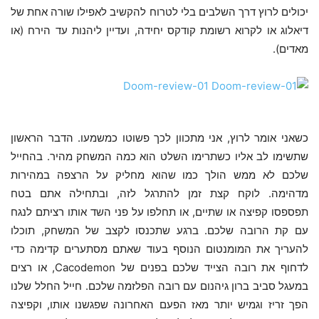
יכולים לרוץ דרך השלבים בלי לטרוח להקשיב לאפילו שורה אחת של
דיאלוג או לקרוא רשומת קודקס יחידה, ועדיין ליהנות עד הירח (או
מאדים).
כשאני אומר לרוץ, אני מתכוון לכך פשוטו כמשמעו. הדבר הראשון
שתשימו לב אליו כשתרימו השלט הוא כמה המשחק מהיר. בהחייל
שלכם לא ממש הולך כמו שהוא מחליק על הרצפה במהירות
מדהימה. לוקח קצת זמן להתרגל לזה, ובתחילה אתם בטח
תפספסו קפיצה או שתיים, או תחלפו על פני השד אותו רציתם לנגח
עם קת הרובה שלכם. ברגע שתכנסו לקצב של המשחק, תוכלו
להעריך את המומנטום הנוסף בעוד שאתם מסתערים קדימה כדי
לדחוף את רובה הצייד שלכם בפנים של Cacodemon, או רצים
במעגל סביב ברון גיהנום עם רובה הפלזמה שלכם. חייל החלל שלנו
הפך זריז וגמיש יותר מאז הפעם האחרונה שפגשנו אותו, וקפיצה